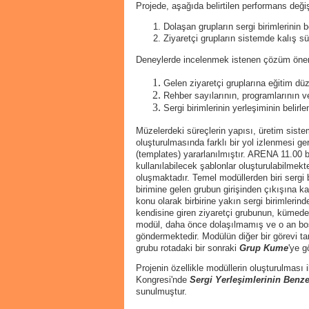
Projede, aşağıda belirtilen performans deği
Dolaşan grupların sergi birimlerini
Ziyaretçi grupların sistemde kalış sü
Deneylerde incelenmek istenen çözüm öneri
Gelen ziyaretçi gruplarına eğitim dü
Rehber sayılarının, programlarının v
Sergi birimlerinin yerleşiminin belirl
Müzelerdeki süreçlerin yapısı, üretim sist
oluşturulmasında farklı bir yol izlenmesi g
(templates) yararlanılmıştır. ARENA 11.0
kullanılabilecek şablonlar oluşturulabilmekt
oluşmaktadır. Temel modüllerden biri sergi 
birimine gelen grubun girişinden çıkışına k
konu olarak birbirine yakın sergi birimleri
kendisine giren ziyaretçi grubunun, kümede
modül, daha önce dolaşılmamış ve o an boş o
göndermektedir. Modülün diğer bir görevi ta
grubu rotadaki bir sonraki
Grup Kume
'ye g
Projenin özellikle modüllerin oluşturulması 
Kongresi'nde
Sergi Yerleşimlerinin Benz
sunulmuştur.