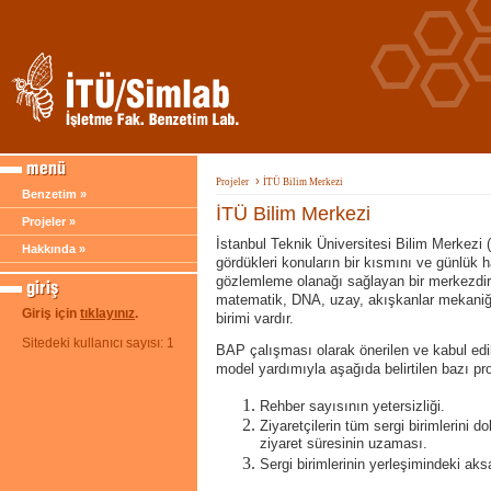
›
Projeler
İTÜ Bilim Merkezi
Benzetim »
İTÜ Bilim Merkezi
Projeler »
İstanbul Teknik Üniversitesi Bilim Merkezi 
Hakkında »
gördükleri konuların bir kısmını ve günlük h
gözlemleme olanağı sağlayan bir merkezdir
matematik, DNA, uzay, akışkanlar mekaniği, 
Giriş için
tıklayınız
.
birimi vardır.
Sitedeki kullanıcı sayısı: 1
BAP çalışması olarak önerilen ve kabul ed
model yardımıyla aşağıda belirtilen bazı p
Rehber sayısının yetersizliği.
Ziyaretçilerin tüm sergi birimlerini 
ziyaret süresinin uzaması.
Sergi birimlerinin yerleşimindeki aksa