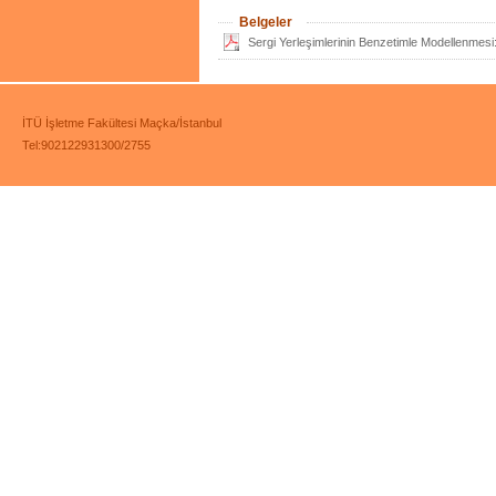
Belgeler
Sergi Yerleşimlerinin Benzetimle Modellenmesi
İTÜ İşletme Fakültesi Maçka/İstanbul
Tel:902122931300/2755